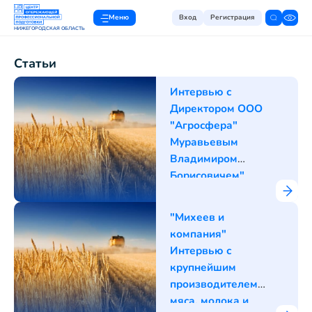
Меню
Вход
Регистрация
НИЖЕГОРОДСКАЯ ОБЛАСТЬ
Статьи
Интервью с
Директором ООО
"Агросфера"
Муравьевым
Владимиром
Борисовичем"
"Михеев и
компания"
Интервью с
крупнейшим
производителем
мяса, молока и