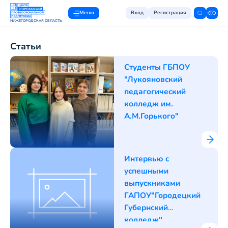
Меню
Вход
Регистрация
НИЖЕГОРОДСКАЯ ОБЛАСТЬ
Статьи
Студенты ГБПОУ
"Лукояновский
педагогический
колледж им.
А.М.Горького"
Интервью с
успешными
выпускниками
ГАПОУ"Городецкий
Губернский
колледж"