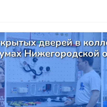
ткрытых дверей в колл
умах Нижегородской 