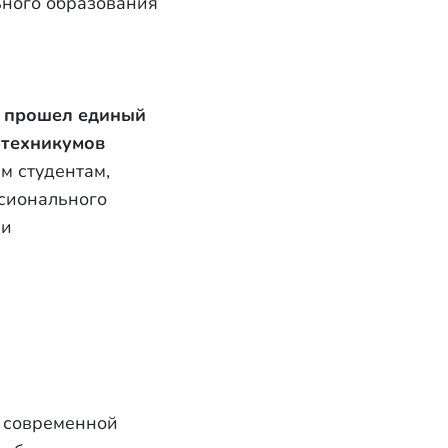
ного образования
» прошел единый
 техникумов
м студентам,
сионального
ми
м современной