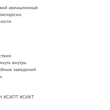
ский авиационный
экскурсии,
ности
твия:
нуть внутрь
ебных заведений
ь.
ИК #САПТ #СИХТ