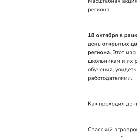
Масштабная акция
региона
18 октября в ра
день открытых дв
региона
. Этот ма
школьникам и их 
обучения, увидет
работодателями.
Как проходил ден
Спасский агропро