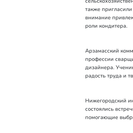
сельскохозяйстве
также пригласили
внимание привлек
роли кондитера.
Арзамасский комм
профессии сварщи
дизайнера. Учени
радость труда и т
Нижегородский ин
состоялись встреч
помогающие выбра