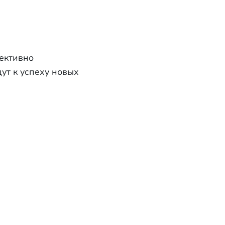
фективно
ут к успеху новых