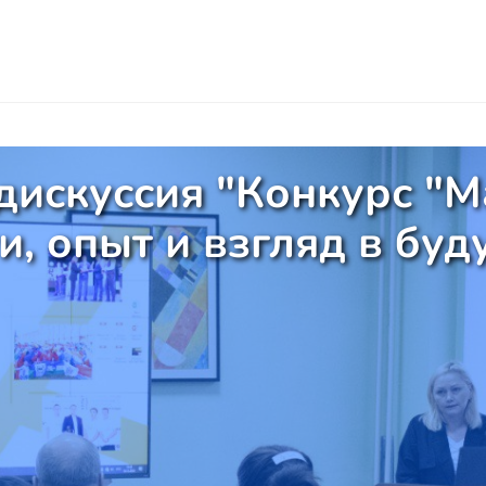
дискуссия "Конкурс "Ма
и, опыт и взгляд в бу