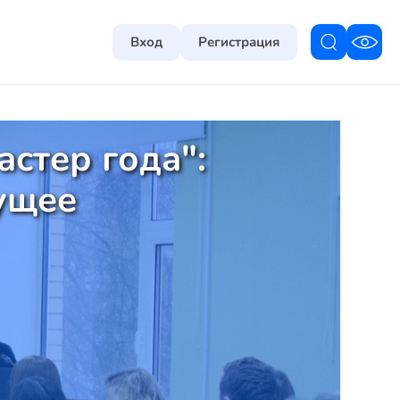
Вход
Регистрация
стер года":
дущее