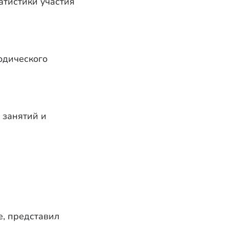
атистики участия
одического
 занятий и
е, представил