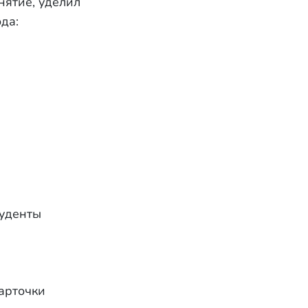
нятие, уделил
да:
туденты
карточки