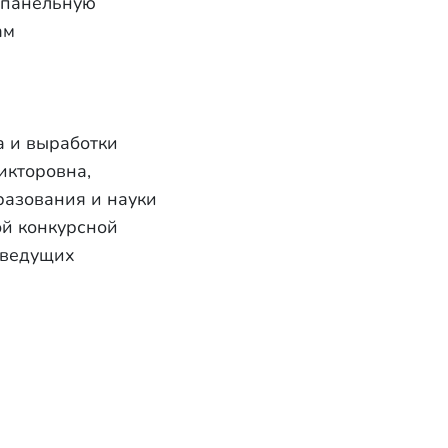
 панельную
ам
а и выработки
икторовна,
разования и науки
ой конкурсной
 ведущих