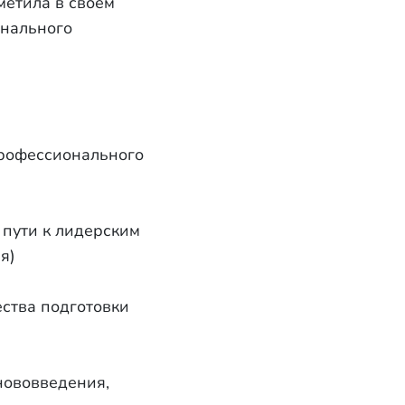
метила в своем
онального
профессионального
 пути к лидерским
я)
ества подготовки
нововведения,