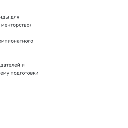
анды для
 менторство)
емпионатного
дателей и
ему подготовки