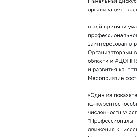
Панельная дискус
организация соре
в ней приняли уч
профессиональному
заинтересован в 
Организаторами в
области и #ЦОПП5
и развития качес
Мероприятие сост
«Один из показат
конкурентоспособ
численности учас
"Профессионалы" 
движения к числен