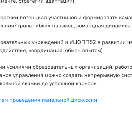
менте, стратегии адаптации)
дерский потенциал участников и формировать ком
ения? (роль гибких навыков, командная динамика,
зовательных учреждений и #ЦОПП52 в развитии ч
одействие, координация, обмен опытом)
ми усилиями образовательных организаций, работо
анов управления можно создать непрерывную сист
кольной скамьи до успешной карьеры.
гам проведения панельной дискуссии