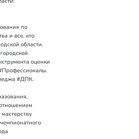
асти:
»
нования по
а и все, кто
одской области.
егородской
нструмента оценки
 #Профессионалы.
лледжа #ДПК.
разования,
оотношением
 мастерству
 чемпионатного
ода