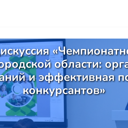
искуссия «Чемпионат
ородской области: орг
аний и эффективная п
конкурсантов»