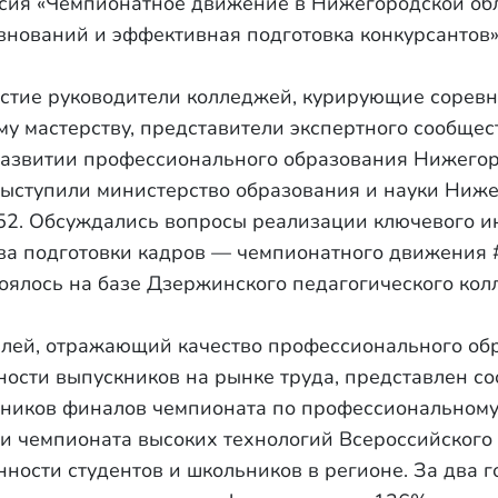
сия «Чемпионатное движение в Нижегородской обл
внований и эффективная подготовка конкурсантов
астие руководители колледжей, курирующие сорев
 мастерству, представители экспертного сообществ
развитии профессионального образования Нижегор
ыступили министерство образования и науки Ниж
2. Обсуждались вопросы реализации ключевого и
тва подготовки кадров — чемпионатного движения
оялось на базе Дзержинского педагогического ко
елей, отражающий качество профессионального об
ности выпускников на рынке труда, представлен с
тников финалов чемпионата по профессиональному
и чемпионата высоких технологий Всероссийского
ности студентов и школьников в регионе. За два г