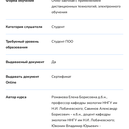
Форма обучения
Очно-заочная с применением
дистанционных технологий, электронного
обучения
Категория слушателя
Студент
Требуемый уровень
Студент ПОО
образования
Выдаваемый документ
Да
Выдавать документ
Сертификат
Online
Автор курса
Романова Елена Борисовна д.б.н.,
профессор кафедры экологии ННГУ им
Н.И. Лобачевского; Савинов Александр
Борисович – к.б.н., доцент кафедры
экологии ННГУ им Н.И. Лобачевского;
Ювонин Владимир Юрьевич -